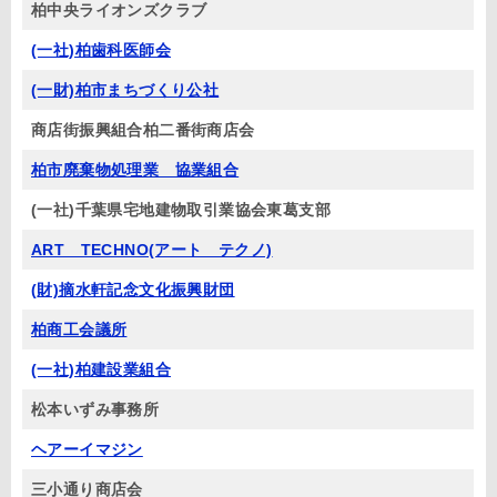
柏中央ライオンズクラブ
(一社)柏歯科医師会
(一財)柏市まちづくり公社
商店街振興組合柏二番街商店会
柏市廃棄物処理業 協業組合
(一社)千葉県宅地建物取引業協会東葛支部
ART TECHNO(アート テクノ)
(財)摘水軒記念文化振興財団
柏商工会議所
(一社)柏建設業組合
松本いずみ事務所
ヘアーイマジン
三小通り商店会