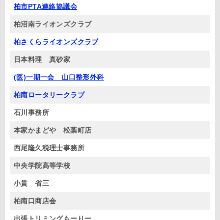
柏市PTA連絡協議会
柏沼南ライオンズクラブ
柏さくらライオンズクラブ
日本料理 真砂家
(医)一期一会 山口整形外科
柏南ロータリークラブ
石川事務所
本家かまどや 松葉町店
西尾隆久税理士事務所
中央学院高等学校
小貫 省三
柏南口商店会
出張トリミングもーりー