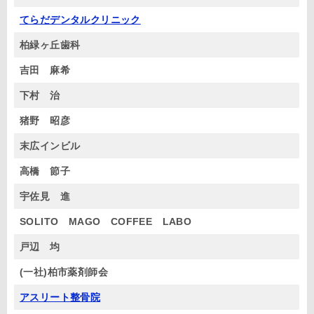
てらだデンタルクリニック
柏緑ヶ丘歯科
吉田 麻希
下村 治
猪野 昭彦
末広インビル
高橋 節子
宇佐見 進
SOLITO MAGO COFFEE LABO
戸辺 均
(一社)柏市薬剤師会
アスリート整骨院